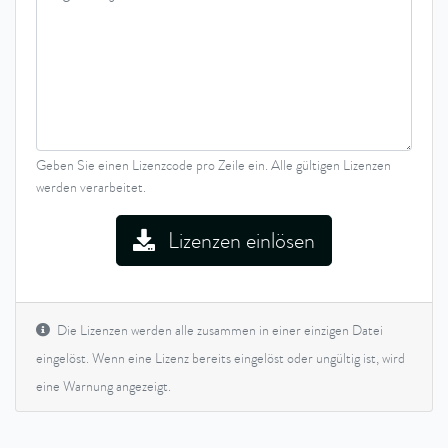
Geben Sie einen Lizenzcode pro Zeile ein. Alle gültigen Lizenzen
werden verarbeitet.
Lizenzen einlösen
Die Lizenzen werden alle zusammen in einer einzigen Datei
eingelöst. Wenn eine Lizenz bereits eingelöst oder ungültig ist, wird
eine Warnung angezeigt.